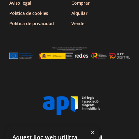
Aviso legal
Comprar
Política de cookies
Alquilar
Política de privacidad
Vender
×
CARLES ROIG I POL
Aquest lloc web utilitza