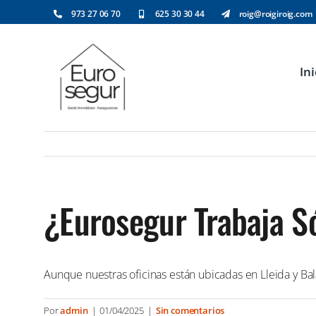
Saltar
973 27 06 70
625 30 30 44
roig@roigiroig.com
al
contenido
Ini
¿Eurosegur Trabaja Só
Aunque nuestras oficinas están ubicadas en Lleida y Ba
Por
admin
|
01/04/2025
|
Sin comentarios