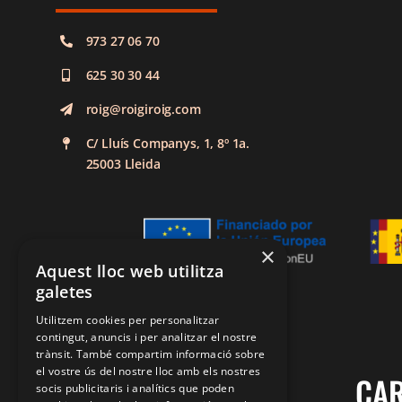
973 27 06 70
625 30 30 44
roig@roigiroig.com
C/ Lluís Companys, 1, 8º 1a.
25003 Lleida
×
Aquest lloc web utilitza
galetes
Utilitzem cookies per personalitzar
contingut, anuncis i per analitzar el nostre
trànsit. També compartim informació sobre
el vostre ús del nostre lloc amb els nostres
CAR
socis publicitaris i analítics que poden