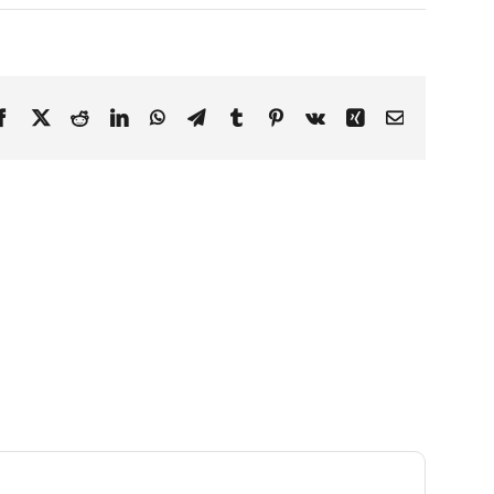
Facebook
X
Reddit
LinkedIn
WhatsApp
Telegram
Tumblr
Pinterest
Vk
Xing
Correo
electrónico