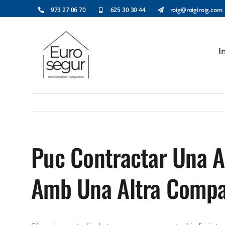
Skip
973 27 06 70
625 30 30 44
roig@roigiroig.com
to
content
I
Puc Contractar Una A
Amb Una Altra Compa