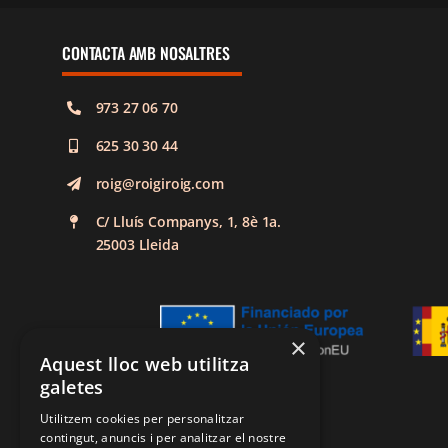
CONTACTA AMB NOSALTRES
973 27 06 70
625 30 30 44
roig@roigiroig.com
C/ Lluís Companys, 1, 8è 1a.
25003 Lleida
×
Aquest lloc web utilitza
galetes
Utilitzem cookies per personalitzar
contingut, anuncis i per analitzar el nostre