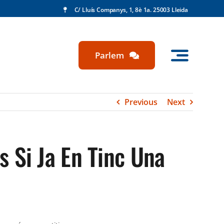
C/ Lluís Companys, 1, 8è 1a. 25003 Lleida
Parlem
Previous
Next
 Si Ja En Tinc Una