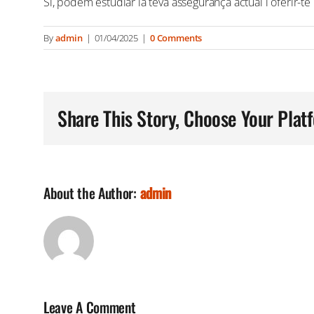
Sí, podem estudiar la teva assegurança actual i oferir-te
By
admin
|
01/04/2025
|
0 Comments
Share This Story, Choose Your Plat
About the Author:
admin
Leave A Comment