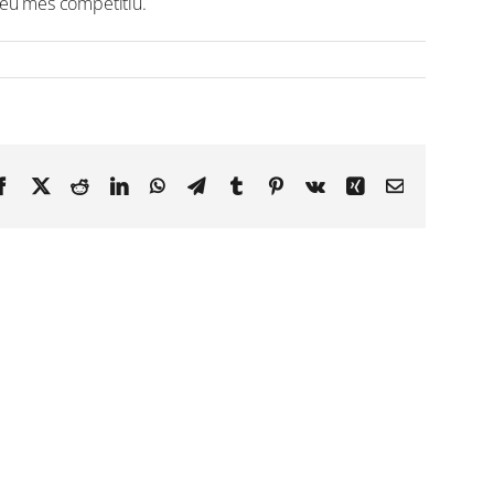
preu més competitiu.
Facebook
X
Reddit
LinkedIn
WhatsApp
Telegram
Tumblr
Pinterest
Vk
Xing
Email