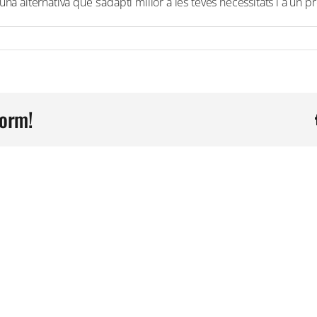
 una alternativa que s’adapti millor a les teves necessitats i a un 
form!